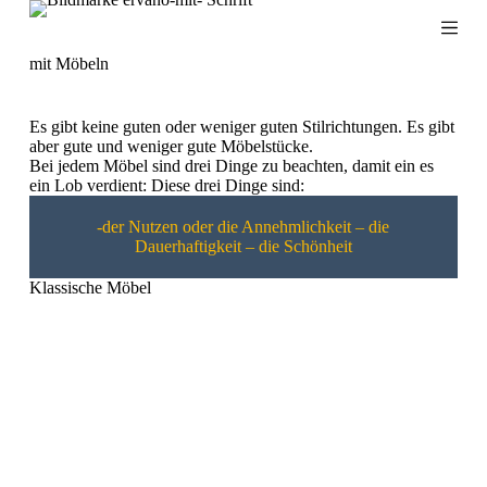
Z
u
m
mit Möbeln
I
n
h
Es gibt keine guten oder weniger guten Stilrichtungen. Es gibt
a
aber gute und weniger gute Möbelstücke.
l
Bei jedem Möbel sind drei Dinge zu beachten, damit ein es
t
ein Lob verdient: Diese drei Dinge sind:
s
p
-der Nutzen oder die Annehmlichkeit – die
r
Dauerhaftigkeit – die Schönheit
i
n
Klassische Möbel
g
e
n